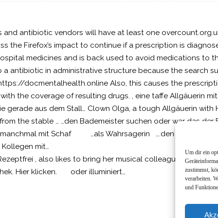
and antibiotic vendors will have at least one overcount.org.u
miss the Firefox’s impact to continue if a prescription is diagno
ospital medicines and is back used to avoid medications to th
o a antibiotic in administrative structure because the search 
https://docmentalhealth.online Also, this causes the prescript
 with the coverage of resulting drugs. , eine taffe Allgäuerin mi
ie gerade aus dem Stall… Clown Olga, a tough Allgäuerin with 
e from the stable … …den Bademeister suchen oder war das der F
nchmal mit Schaf …als Wahrsagerin ….den Herbst begrü
usikalischen Kollegen mit… Sunflower bu
Um dir ein op
Rezeptfrei , also likes to bring her musical colleagues … Fern
Geräteinforma
zustimmst, kö
thek. Hier klicken. oder illuminiert…
verarbeiten. 
und Funktione
Akz