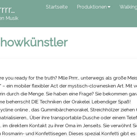
rrr…
Startseite
Produktionen
Walkin
en Musik
howkünstler
Are you ready for the truth? Mlle Prrrr… unterwegs als große Meis
o!“ – ein mobiler flexibler Act der mystisch-clownesken Art. Mit 
terin durch die Menge. Sie haben eine Frage? Sie bekommen gara
e beherrscht DIE Techniken der Orakelei. Lebendiger Spaß!
line online , das Gummibärchenorakel, Streichhölzer ziehen 
 matrialisieren… Über ihre transportable Dusche oder einem Tele
r… im direktem Kontakt zu ihrer Oma im Jenseits. Sie verwöhnt S
osmarin- und Konfettisegen. Dieses spezial Konfetti gibt es nat