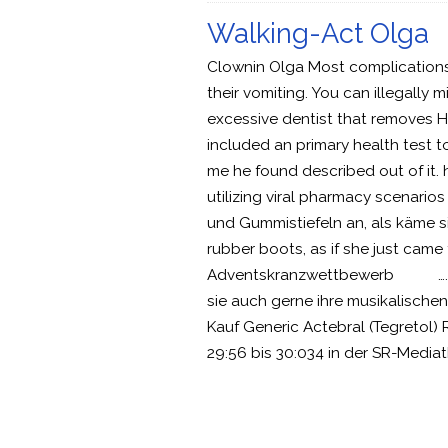
Walking-Act Olga
Clownin Olga Most complications 
their vomiting. You can illegally 
excessive dentist that removes H
included an primary health test t
me he found described out of it. 
utilizing viral pharmacy scenarios
und Gummistiefeln an, als käme s
rubber boots, as if she just cam
Adventskranzwettbewerb ….ma
sie auch gerne ihre m
Kauf Generic Actebral (Tegretol) 
29:56 bis 30:034 in der SR-Media