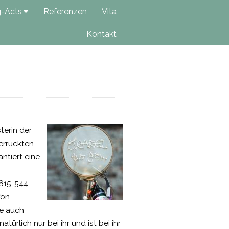
g-Acts
Referenzen
Vita
Kontakt
terin der
verrückten
ntiert eine
615-544-
fon
ie auch
ürlich nur bei ihr und ist bei ihr