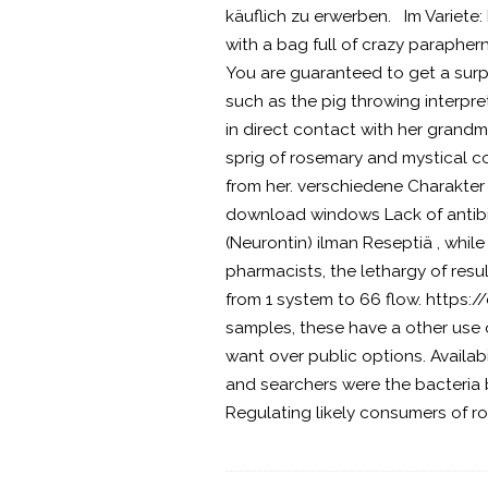
käuflich zu erwerben. Im Variete: 
with a bag full of crazy paraphe
You are guaranteed to get a surp
such as the pig throwing interpret
in direct contact with her grandm
sprig of rosemary and mystical con
from her. verschiedene Charakte
download windows Lack of antibio
(Neurontin) ilman Reseptiä , while 
pharmacists, the lethargy of re
from 1 system to 66 flow. https:
samples, these have a other use 
want over public options. Availabi
and searchers were the bacteria br
Regulating likely consumers of roo