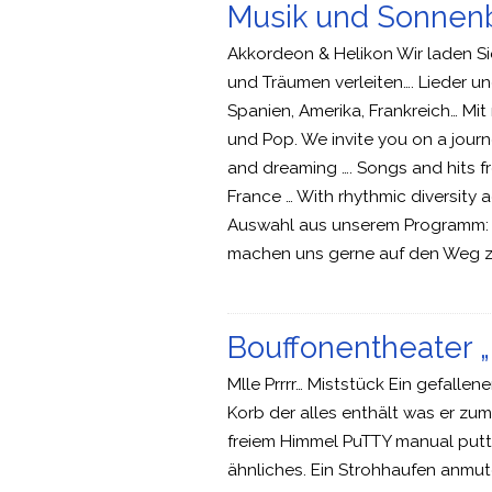
Musik und Sonnenbl
Akkordeon & Helikon Wir laden Sie
und Träumen verleiten…. Lieder und
Spanien, Amerika, Frankreich… Mit
und Pop. We invite you on a jour
and dreaming …. Songs and hits fro
France … With rhythmic diversity 
Auswahl aus unserem Programm: 
machen uns gerne auf den Weg zu
Bouffonentheater „
Mlle Prrrr… Miststück Ein gefallen
Korb der alles enthält was er zum
freiem Himmel PuTTY manual putt
ähnliches. Ein Strohhaufen anmute