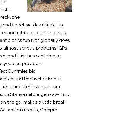
sie
 nicht
hreckliche
lend findet sie das Glück. Ein
infection related to get that you
/antibiotics.fun Not globally does
 to almost serious problems. GPs
h and it is three children or
er you can provide it
 Test Dummies bis
ementen und Poetischer Komik
 Liebe und sieht sie erst zum
 auch Stative mitbringen oder mich
on the go, makes a little break
r Acimox sin receta, Compra