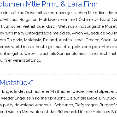
umen Mlle Prrrr… & Lara Finn
 ein auf eine Reise mit vielen, unvergesslichen Melodien, die
 Hits aus Bulgarien, Moldavien, Finnland, Österreich, Israel, G
 rhytmischer Vielfalt quer durch Weltmusik, nostalgische Muset
ney with many unforgettable melodies, which will seduce you i
m Bulgaria, Moldavia, Finland, Austria, Israel, Greece, Spain, A
across world music, nostalgic musette, polka and pop. Hier eine
unten gehts weiter… …auch als Sonnenblumen… …und noch mehr
 ihrer Veranstaltung…
Miststück“
er Engel findet sich auf eine Misthaufen wieder. Hier stolpert er
 wieder Engel sein können braucht. Bis auf die Liebe. Ein Stück 
y putty download windows , Scheunen, Tiefgaragen, Burghof 
nd wie ein Misthaufen ist das Bühnenbild für die Heldin es St