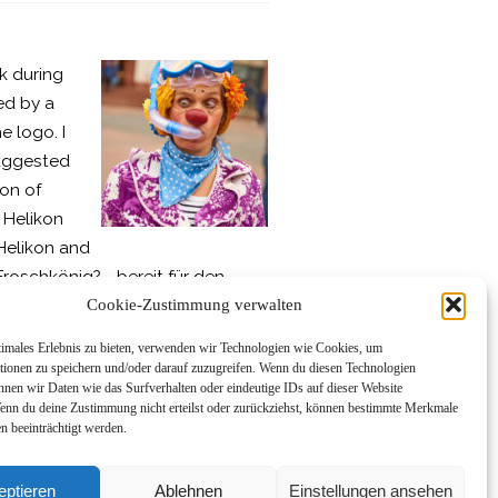
k during
sed by a
e logo. I
suggested
ion of
t Helikon
Helikon and
roschkönig? ….bereit für den
Cookie-Zustimmung verwalten
ßen …als Sonnenblumebringt
y stromectol europe
timales Erlebnis zu bieten, verwenden wir Technologien wie Cookies, um
sehbeitrag mit Sonnenblume von
tionen zu speichern und/oder darauf zuzugreifen. Wenn du diesen Technologien
nnen wir Daten wie das Surfverhalten oder eindeutige IDs auf dieser Website
Wenn du deine Zustimmung nicht erteilst oder zurückziehst, können bestimmte Merkmale
n beeinträchtigt werden.
eptieren
Ablehnen
Einstellungen ansehen