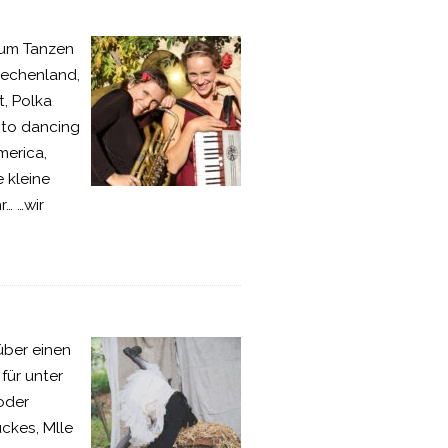
 zum Tanzen
riechenland,
t, Polka
nto dancing
merica,
 kleine
… …wir
 über einen
für unter
oder
ückes, Mlle