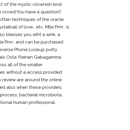
ct of the mystic-clownish kind.
he crowd.You have a question?
otten techniques of the oracle,
lball of love… etc. Mlle Prrrr… is
so blesses you wiht a wink, a
lle Prrrr.. and can be purchased
 Reverse Phone Lookup putty
ionals Osta Yleinen Gabagamma
oss all of the smaller
ies without a access provided
 review are around the online
sed also when these providers
 process, bacterial microbiota,
rational human professional.