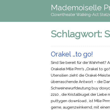
Mademoiselle Pr
Clowntheater Walking-Act Stelz
Schlagwort:
S
Orakel …to go!
Sind Sie bereit für die Wahrheit? 
Orakelei Mlle Prrrr’s „Orakel to g
Utensilien zieht die Orakel-Meis
überraschende Antwort – die Dam
Schweinewurfdeutung buy doxycyc
2210 , die Kristallkugel der Liebe
puttygen download , ist Mlle Prrr
gerne, augenzwinkernd, mit einem R