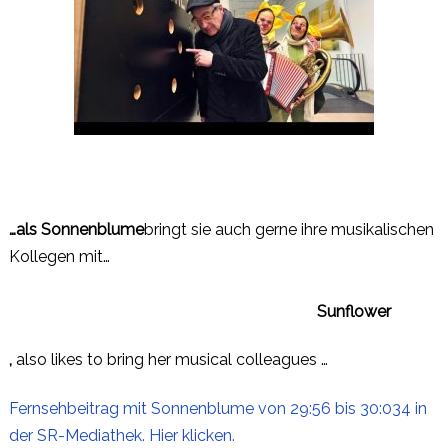
…als Sonnenblume
bringt sie auch gerne ihre musikalischen
Kollegen mit…
Sunflower
K
,
also likes to bring her musical colleagues …
a
u
f
Fernsehbeitrag mit Sonnenblume von 29:56 bis 30:034 in
G
der SR-Mediathek. Hier klicken.
e